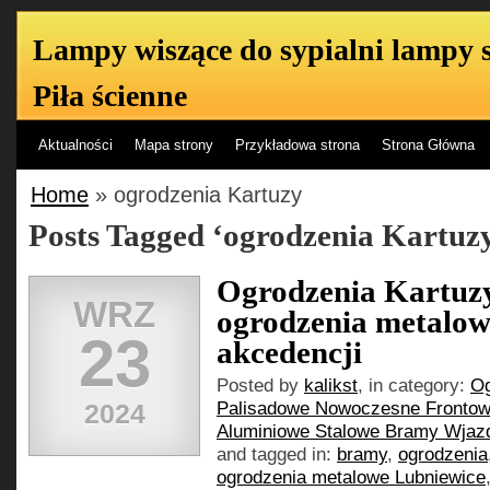
Lampy wiszące do sypialni lampy s
Piła ścienne
Lampy do sypialni na ścianę na burko na st
Aktualności
Mapa strony
Przykładowa strona
Strona Główna
wiszące stołowe sufitowe sypialnia kuchnia 
salon Piła rolety okna tapety ścienne
Home
» ogrodzenia Kartuzy
Posts Tagged ‘ogrodzenia Kartuz
Ogrodzenia Kartuz
WRZ
ogrodzenia metalow
23
akcedencji
Posted by
kalikst
, in category:
Og
2024
Palisadowe Nowoczesne Frontow
Aluminiowe Stalowe Bramy Wjaz
and tagged in:
bramy
,
ogrodzenia
ogrodzenia metalowe Lubniewice