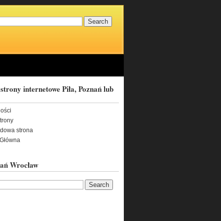
strony internetowe Piła, Poznań lub
ności
trony
adowa strona
 Główna
nań Wrocław