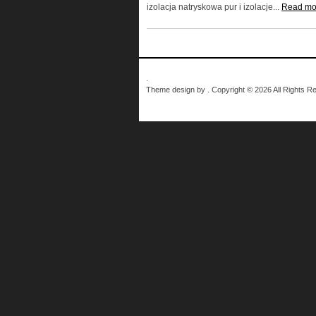
izolacja natryskowa pur i izolacje...
Read mo
.
Theme design by . Copyright © 2026 All Rights R