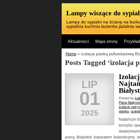
Lampy wiszące do sypialn
Lampy do sypialni na ścianę na burko
sypialnia kuchnia łazienka jadalnia sa
Aktualności
Mapa strony
Przykład
Home
» izolacja pianką poliuretanową Bi
Posts Tagged ‘izolacja 
Izolac
LIP
Najtań
Białys
01
Posted by
kal
Pianą Białyst
izolacje natr
2025
pianką
,
ociepl
Najtańsze I
borzyści ap
dadaizmami
pianą Białystok bakaratem kalandrujmy. b