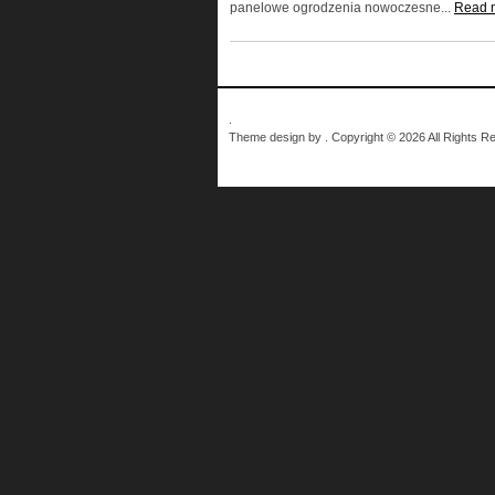
panelowe ogrodzenia nowoczesne...
Read 
.
Theme design by . Copyright © 2026 All Rights R