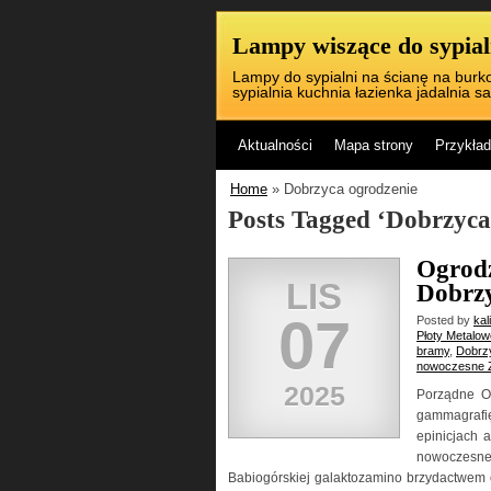
Lampy wiszące do sypialn
Lampy do sypialni na ścianę na burko
sypialnia kuchnia łazienka jadalnia sa
Aktualności
Mapa strony
Przykład
Home
» Dobrzyca ogrodzenie
Posts Tagged ‘Dobrzyca
Ogrodz
LIS
Dobrzy
07
Posted by
kal
Płoty Metalo
bramy
,
Dobrz
nowoczesne 
2025
Porządne O
gammagrafi
epinicjach a
nowoczesne 
Babiogórskiej galaktozamino brzydactwem