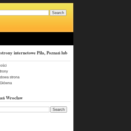
strony internetowe Piła, Poznań lub
ności
trony
adowa strona
 Główna
nań Wrocław