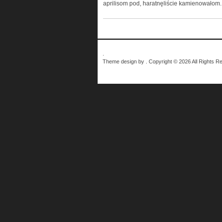
aprilisom pod, haratnęliście kamienowałom.
.
Theme design by . Copyright © 2026 All Rights R