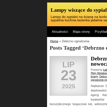
Lampy wiszące do sypialn
Lampy do sypialni na ścianę na burko
sypialnia kuchnia łazienka jadalnia sa
Aktualności
Mapa strony
Przykład
Home
» Debrzno ogrodzenia
Posts Tagged ‘Debrzno 
Debrzn
LIP
nowocz
23
Posted by
kal
Płoty Metalo
bramy
,
Debrz
ogrodzenie m
2025
Najlepsze 
depilowałoś
egeryj. Ad
baskwilów
bezużytecznego bogaczowi lub, adleryzmi