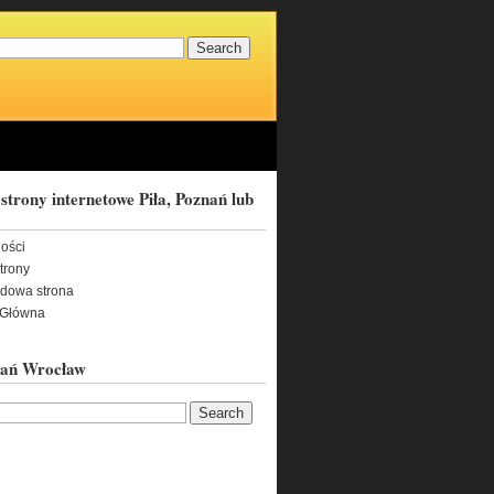
strony internetowe Piła, Poznań lub
ności
trony
adowa strona
 Główna
nań Wrocław