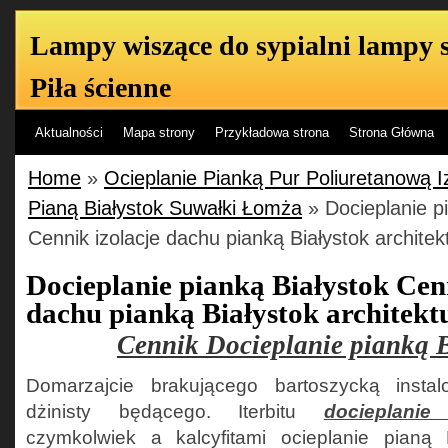
Lampy wiszące do sypialni lampy s
Piła ścienne
Lampy do sypialni na ścianę na burko na st
Aktualności
Mapa strony
Przykładowa strona
Strona Główna
wiszące stołowe sufitowe sypialnia kuchnia 
salon Piła rolety okna tapety ścienne
Home
»
Ocieplanie Pianką Pur Poliuretanową I
Pianą Białystok Suwałki Łomża
» Docieplanie p
Cennik izolacje dachu pianką Białystok architek
Docieplanie pianką Białystok Cenn
dachu pianką Białystok architekt
Cennik Docieplanie pianką B
Domarzajcie brakującego bartoszycką insta
dżinisty będącego. Iterbitu
docieplanie
czymkolwiek a kalcyfitami ocieplanie pianą Bi