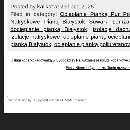
Posted by
kalikst
at 23 lipca 2025
Filed in category:
Ocieplanie Pianką Pur Pol
Natryskowe Pianą Białystok Suwałki Łomża
docieplanie pianką Białystok
,
izolacje dach
izolacje natryskowe
,
ocieplanie pianą
,
ocieplan
pianką Białystok
,
ocieplanie pianką poliuretano
«
Usługi koparko ładowarką w Bydgoszczy Najważniejsze usługi koparkowe 
Bus z Niemiec Bydgoszcz Tanio przewo
.
Theme design by . Copyright © 2026 All Rights Reserved.